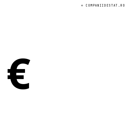
← COMPANIIDESTAT.RO
d
€