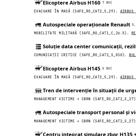
Elicoptere Airbus H160
7 BUC
EVACUARE ÎN MASĂ (SAFE_RO_CAT2_S_29).
AIRBUS 
Cele
10 proiecte de dezvoltare integra
Autospeciale operaționale Renault
(~95% din felia inițială de 2,8 mld pentru 
5.
de producție românească pentru fiecare rep
MOBILITATE MILITARĂ (SAFE_RO_CAT1_C_26.5).
RE
Soluție data center comunicații, rezi
COMUNICAȚII CRITICE (SAFE_RO_CAT2_S_030).
BUL
Elicoptere Airbus H145
5 BUC
EVACUARE ÎN MASĂ (SAFE_RO_CAT2_S_29).
AIRBUS 
Tren de intervenție în situații de ur
MANAGEMENT VICTIME + CBRN (SAFE_RO_CAT2_S_27
Autospeciale transport personal și v
MANAGEMENT VICTIME + CBRN (SAFE_RO_CAT2_S_27
Centru integrat simulare zbor H135 