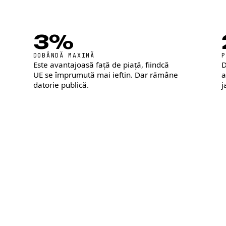
3%
DOBÂNDĂ MAXIMĂ
Este avantajoasă față de piață, fiindcă
D
UE se împrumută mai ieftin. Dar rămâne
a
datorie publică.
j