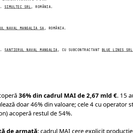
).
SIMULTEC SRL
, ROMÂNIA.
UL NAVAL MANGALIA SA
, ROMÂNIA.
).
ȘANTIERUL NAVAL MANGALIA
, CU SUBCONTRACTANT
BLUE LINES SRL
acoperă
36% din cadrul MAI de 2,67 mld €
. 15 
ază doar 46% din valoare; cele 4 cu operator st
on) acoperă restul de 54%.
ață de armată
: cadrul MAI cere explicit producț