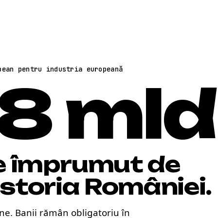
pean pentru industria europeană
68
ml
e împrumut de
istoria României.
e. Banii rămân obligatoriu în