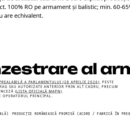
ect. 100% RO pe armament și balistic; min. 60-6
 are echivalent.
nzestrare al ar
REALABILĂ A PARLAMENTULUI (28 APRILIE 2026)
, PESTE
PRAG SAU AUTORIZATE ANTERIOR PRIN ALT CADRU, PRECUM
NCEZĂ (
LISTA OFICIALĂ MAPN
).
E OPERATORUL PRINCIPAL.
ALĂ)
PRODUCȚIE ROMÂNEASCĂ PROMISĂ (ACORD / FABRICĂ ÎN PRE