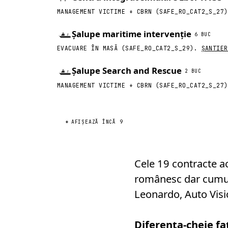
MANAGEMENT VICTIME + CBRN (SAFE_RO_CAT2_S_27
Șalupe maritime intervenție
6 BUC
EVACUARE ÎN MASĂ (SAFE_RO_CAT2_S_29).
ȘANTIER
Șalupe Search and Rescue
2 BUC
MANAGEMENT VICTIME + CBRN (SAFE_RO_CAT2_S_27
AFIȘEAZĂ ÎNCĂ 9
Cele 19 contracte 
românesc dar cumule
Leonardo, Auto Visi
Diferența-cheie f