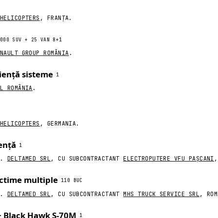
HELICOPTERS
, FRANȚA.
tă
ale MAI acoperă
2,67 mld €
MAI + alte forțe), cu cerințe explicite
000 SUV + 25 VAN 8+1
er. Defalcat aici fără felia SRI.
NAULT GROUP ROMÂNIA
.
liență sisteme
1
L ROMÂNIA
.
HELICOPTERS
, GERMANIA.
gență
1
).
DELTAMED SRL
, CU SUBCONTRACTANT
ELECTROPUTERE VFU PAȘCANI
,
ictime multiple
110 BUC
).
DELTAMED SRL
, CU SUBCONTRACTANT
MHS TRUCK SERVICE SRL
, ROM
+ Black Hawk S-70M
1