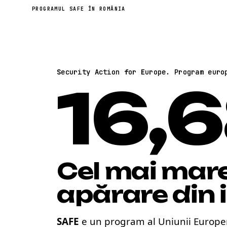
PROGRAMUL SAFE ÎN ROMÂNIA
S
ecurity
A
ction
f
or
E
urope. Program euro
16,
Cel mai mar
apărare din 
SAFE
e un program al Uniunii Europen