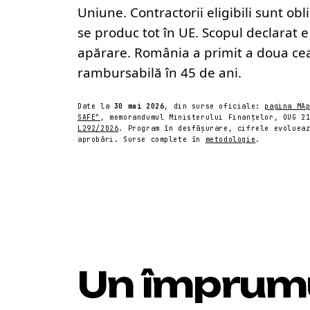
Uniune. Contractorii eligibili sunt o
se produc tot în UE. Scopul declarat 
apărare. România a primit a doua ce
rambursabilă în 45 de ani.
Date la
30 mai 2026
, din surse oficiale:
pagina MA
SAFE"
, memorandumul Ministerului Finanțelor, OUG 2
L292/2026
. Program în desfășurare, cifrele evoluea
aprobări. Surse complete în
metodologie
.
Un împrum