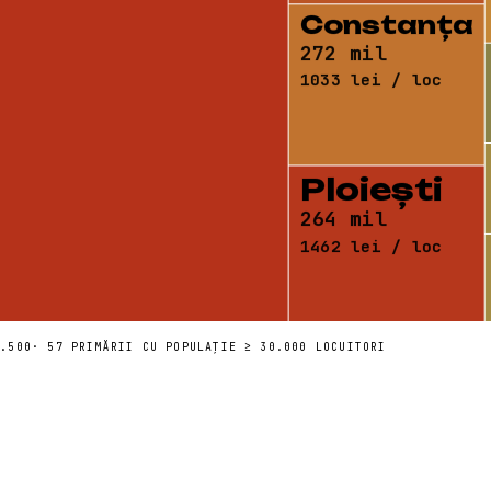
Constanța
272 mil
1033 lei / loc
Ploiești
264 mil
1462 lei / loc
1.500
· 57 PRIMĂRII CU POPULAȚIE ≥ 30.000 LOCUITORI