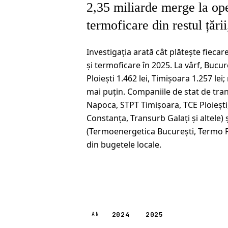
2,35 miliarde merge la oper
termoficare din restul țări
Investigația arată cât plătește fieca
și termoficare în 2025. La vârf, Bucure
Ploiești 1.462 lei, Timișoara 1.257 lei
mai puțin. Companiile de stat de tran
Napoca, STPT Timișoara, TCE Ploieșt
Constanța, Transurb Galați și altele) 
(Termoenergetica București, Termo Plo
din bugetele locale.
2024
2025
AN