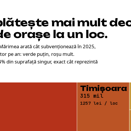
plătește
mai mult de
de orașe la un loc
.
 Mărimea arată cât subvenționează în 2025,
itor pe an: verde puțin, roșu mult.
% din suprafață singur, exact cât reprezintă
Timișoara
315 mil
1257 lei / loc