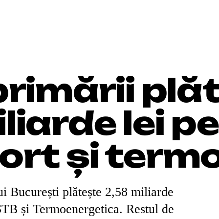
5
primării plă
liarde lei
pe
ort și termo
i București plătește 2,58 miliarde
STB și Termoenergetica. Restul de