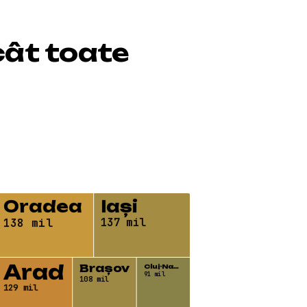
cât toate
Oradea
Iași
137 mil
138 mil
Arad
Brașov
Cluj-Na…
91 mil
108 mil
129 mil