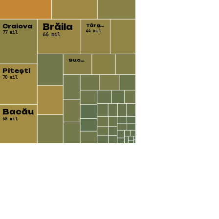
Brăila
Craiova
Târg…
44 mil
77 mil
66 mil
Suc…
Pitești
70 mil
Bacău
68 mil