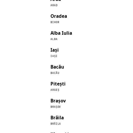
ARAD
Oradea
BIHOR
Alba Iulia
ALBA
Iași
IAȘI
Bacău
BACĂU
Pitești
ARGEȘ
Brașov
BRAȘOV
Brăila
BRĂILA