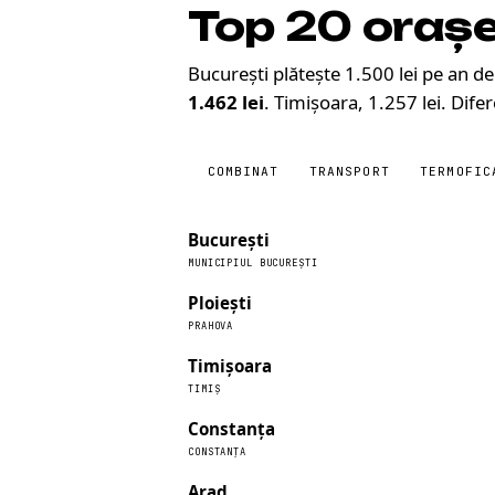
Top 20 oraș
București plătește 1.500 lei pe an de 
1.462 lei
. Timișoara, 1.257 lei. Difer
COMBINAT
TRANSPORT
TERMOFIC
București
MUNICIPIUL BUCUREȘTI
Ploiești
PRAHOVA
Timișoara
TIMIȘ
Constanța
CONSTANȚA
Arad