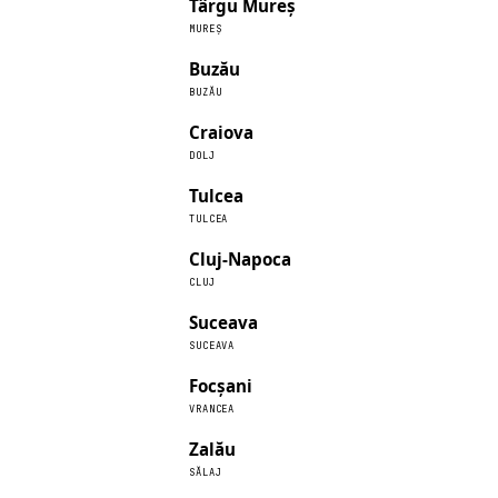
Târgu Mureș
MUREȘ
Buzău
BUZĂU
Craiova
DOLJ
Tulcea
TULCEA
Cluj-Napoca
CLUJ
Suceava
SUCEAVA
Focșani
VRANCEA
Zalău
SĂLAJ