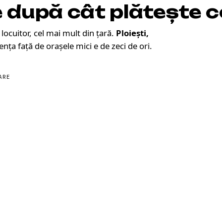
e după
cât plătește 
locuitor, cel mai mult din țară.
Ploiești,
ența față de orașele mici e de zeci de ori.
ARE