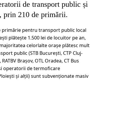
atorii de transport public și
i, prin 210 de primării.
re primărie pentru transport public local
ști plătește 1.500 lei de locuitor pe an,
; majoritatea celorlalte orașe plătesc mult
sport public (STB București, CTP Cluj-
i, RATBV Brașov, OTL Oradea, CT Bus
și operatorii de termoficare
iești și alții) sunt subvenționate masiv