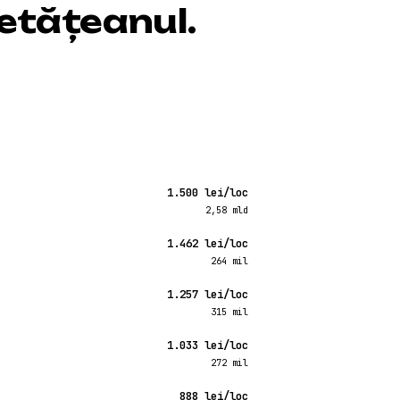
cetățeanul
.
1.500 lei/loc
2,58 mld
1.462 lei/loc
264 mil
1.257 lei/loc
315 mil
1.033 lei/loc
272 mil
888 lei/loc