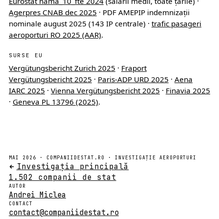
Eurostat nama_10_fte 2024
(salarii medii, toate țările) ·
Agerpres CNAB dec 2025
· PDF AMEPIP indemnizații
nominale august 2025 (143 IP centrale) ·
trafic pasageri
aeroporturi RO 2025 (AAR)
.
SURSE EU
Vergütungsbericht Zurich 2025
·
Fraport
Vergütungsbericht 2025
·
Paris-ADP URD 2025
·
Aena
IARC 2025
·
Vienna Vergütungsbericht 2025
·
Finavia 2025
·
Geneva PL 13796 (2025)
.
MAI 2026 · COMPANIIDESTAT.RO · INVESTIGAȚIE AEROPORTURI
Investigația principală
1.502 companii de stat
AUTOR
Andrei Miclea
CONTACT
contact@companiidestat.ro