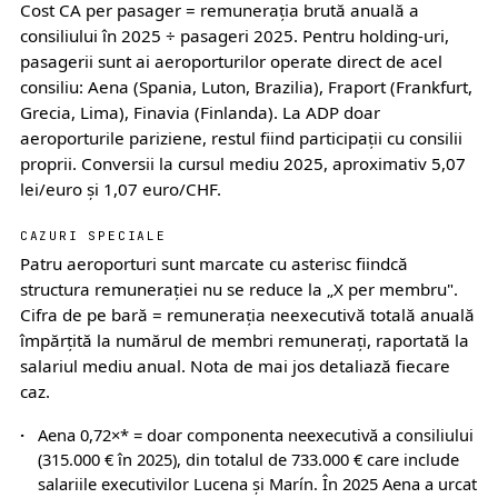
Cost CA per pasager = remunerația brută anuală a
consiliului în 2025 ÷ pasageri 2025. Pentru holding-uri,
pasagerii sunt ai aeroporturilor operate direct de acel
consiliu: Aena (Spania, Luton, Brazilia), Fraport (Frankfurt,
Grecia, Lima), Finavia (Finlanda). La ADP doar
aeroporturile pariziene, restul fiind participații cu consilii
proprii. Conversii la cursul mediu 2025, aproximativ 5,07
lei/euro și 1,07 euro/CHF.
CAZURI SPECIALE
Patru aeroporturi sunt marcate cu asterisc fiindcă
structura remunerației nu se reduce la „X per membru".
Cifra de pe bară = remunerația neexecutivă totală anuală
împărțită la numărul de membri remunerați, raportată la
salariul mediu anual. Nota de mai jos detaliază fiecare
caz.
Aena 0,72×* = doar componenta neexecutivă a consiliului
(315.000 € în 2025), din totalul de 733.000 € care include
salariile executivilor Lucena și Marín. În 2025 Aena a urcat