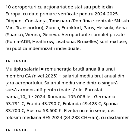
10 aeroporturi cu acționariat de stat sau public din
Europa, cu date primare verificate pentru 2024-2025.
Otopeni, Constanța, Timișoara (România · centrale SN sub
Min. Transporturi); Zurich, Frankfurt, Paris, Helsinki, Aena
(Spania), Vienna, Geneva. Aeroporturile complet private
(Roma-ADR, Heathrow, Lisabona, Bruxelles) sunt excluse,
nu publică indemnizații individuale.
INDICATOR I
Multiplu salarial = remunerația brută anuală a unui
membru CA (nivel 2025) ÷ salariul mediu brut anual din
țara aeroportului. Salariul mediu vine dintr-o singură
sursă armonizată pentru toate țările, Eurostat
nama_10_fte 2024. România 105.006 lei, Germania
53.791 €, Franța 43.790 €, Finlanda 49.428 €, Spania
33.700 €, Austria 58.600 €. Elveția nu e în serie, deci
folosim mediana BFS 2024 (84.288 CHF/an), cu disclaimer.
INDICATOR II