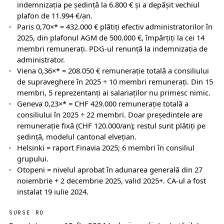
indemnizația pe ședință la 6.800 € și a depășit vechiul
plafon de 11.994 €/an.
Paris 0,70×* = 432.000 € plătiți efectiv administratorilor în
2025, din plafonul AGM de 500.000 €, împărțiți la cei 14
membri remunerați. PDG-ul renunță la indemnizația de
administrator.
Viena 0,36×* = 208.050 € remunerație totală a consiliului
de supraveghere în 2025 ÷ 10 membri remunerați. Din 15
membri, 5 reprezentanți ai salariaților nu primesc nimic.
Geneva 0,23×* = CHF 429.000 remunerație totală a
consiliului în 2025 ÷ 22 membri. Doar președintele are
remunerație fixă (CHF 120.000/an); restul sunt plătiți pe
ședință, modelul cantonal elvețian.
Helsinki = raport Finavia 2025; 6 membri în consiliul
grupului.
Otopeni = nivelul aprobat în adunarea generală din 27
noiembrie + 2 decembrie 2025, valid 2025+. CA-ul a fost
instalat 19 iulie 2024.
SURSE RO